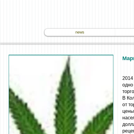
news
Мар
2014
одно
торг
В Ко
от т
цены
насе
долл
реце