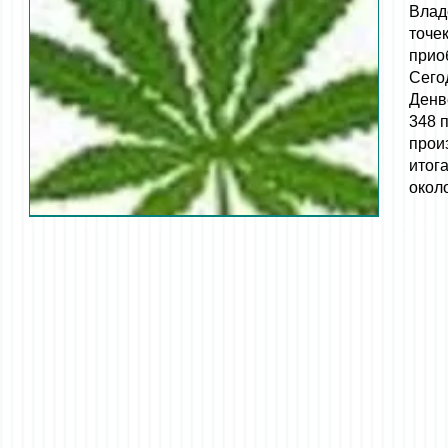
Влад
точе
прио
Сего
Денв
348 
прои
итог
окол