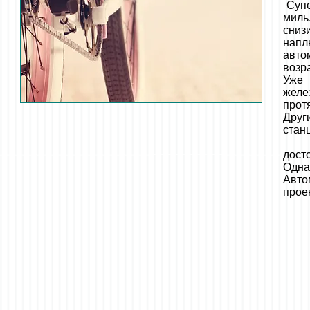
Супе
миль
сниз
нап
авто
возра
Уже 
желе
прот
Друг
стан
дей
дост
Одна
Авт
проек