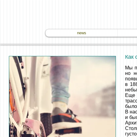
news
Как 
Мы п
но н
появ
в 18
небы
Еще 
трас
было
В на
и бы
Архи
Стол
густ