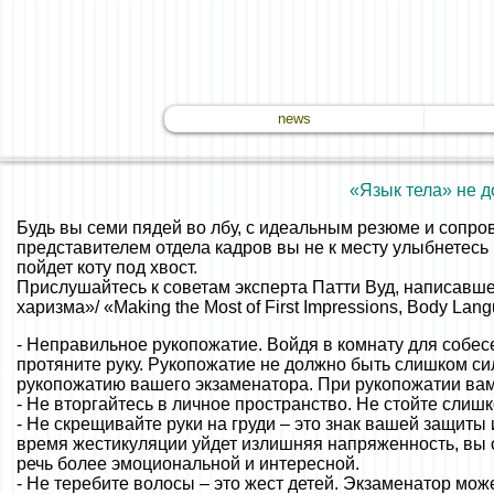
news
«Язык тела» не 
Будь вы семи пядей во лбу, с идеальным резюме и сопр
представителем отдела кадров вы не к месту улыбнетесь
пойдет коту под хвост.
Прислушайтесь к советам эксперта Патти Вуд, написавшег
харизма»/ «Making the Most of First Impressions, Body Lan
- Неправильное рукопожатие. Войдя в комнату для собес
протяните руку. Рукопожатие не должно быть слишком си
рукопожатию вашего экзаменатора. При рукопожатии вам 
- Не вторгайтесь в личное пространство. Не стойте слиш
- Не скрещивайте руки на груди – это знак вашей защит
время жестикуляции уйдет излишняя напряженность, вы 
речь более эмоциональной и интересной.
- Не теребите волосы – это жест детей. Экзаменатор мож