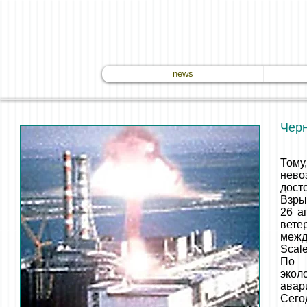
news
Черн
Тому
нево
дост
Взры
26 а
вете
межд
Scal
По 
экол
авар
Сего