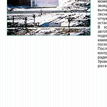
моме
эвак
выпа
лесн
отчу
оста
В зо
авто
подп
каки
посе
Посл
конт
ради
Уров
раз 