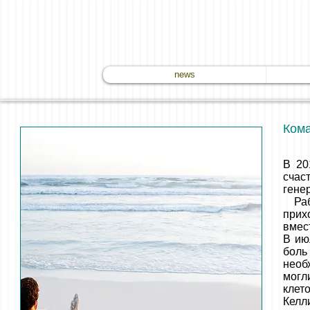
news
Кома
В 20
счас
гене
Рабо
прих
вмес
В ию
боль
необ
могл
клето
Келл