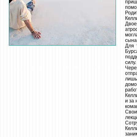
приш
помо
Роди
Келл
Двое
атро
могл
сына
Для 
Бурс
подд
силу
Чере
отпр
лишь
домо
рабо
Келл
и за
кома
Свои
лекц
Сотр
Келл
зани