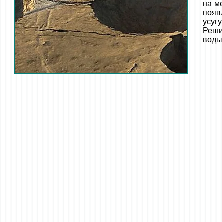
на м
появ
усуг
Реши
воды