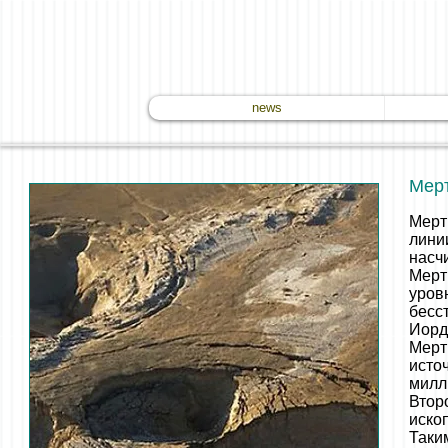
news
Мерт
Мерт
лини
насч
Мерт
уров
бесс
Иорд
Мерт
исто
милл
Втор
иско
Таки