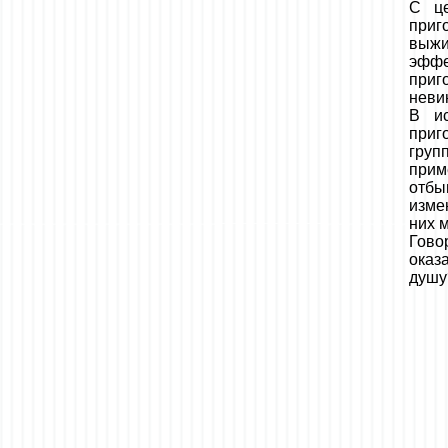
С це
приг
выжи
эффе
приг
неви
В ис
приг
груп
прим
отбы
изме
них 
Гово
оказ
душу