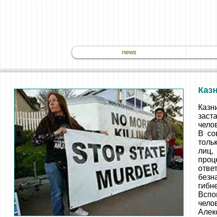
news
Каз
Казн
заста
чело
В со
толь
лиц,
проц
отве
безн
гибн
Вспо
чело
Алек