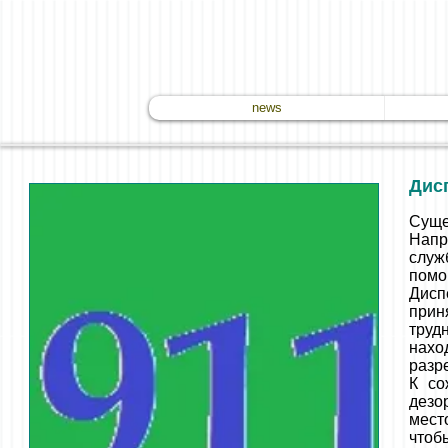
news
Дис
Суще
Напр
служ
помо
Дисп
прин
труд
нахо
разр
К со
дезо
мест
чтоб