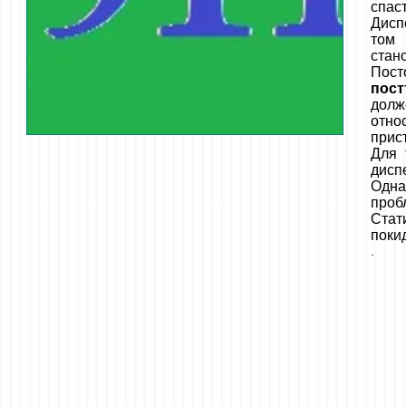
спаст
Дисп
том 
стан
Пост
пост
долж
отно
прис
Для 
дисп
Одна
проб
Стат
поки
.