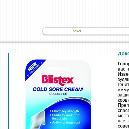
news
Доко
Гово
вас 
Изве
зудя
гени
имму
защи
крови
Преп
спас
мест
все 
сове