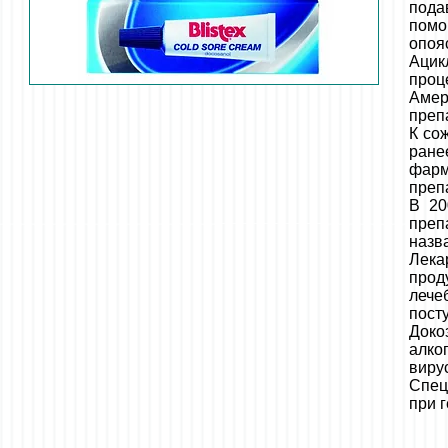
пода
помо
опоя
Ацик
проц
Амер
преп
К со
ране
фарм
преп
В 20
преп
назв
Лек
прод
лече
пост
Доко
алко
виру
Спец
при 