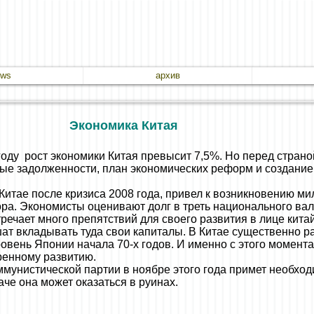
ews
архив
Экономика Китая
 году рост экономики Китая превысит 7,5%. Но перед стран
ые задолженности, план экономических реформ и создание
Китае после кризиса 2008 года, привел к возникновению м
бора. Экономисты оценивают долг в треть национального ва
тречает много препятствий для своего развития в лице кита
т вкладывать туда свои капиталы. В Китае существенно ра
овень Японии начала 70-х годов. И именно с этого момент
ренному развитию.
ммунистической партии в ноябре этого года примет необх
е она может оказаться в руинах.