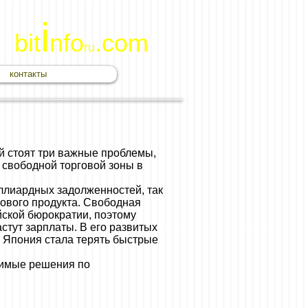
i
bit
nfo
.com
ru
контакты
ой стоят три важные проблемы,
 свободной торговой зоны в
иллиардных задолженностей, так
лового продукта. Свободная
йской бюрократии, поэтому
стут зарплаты. В его развитых
а Япония стала терять быстрые
одимые решения по