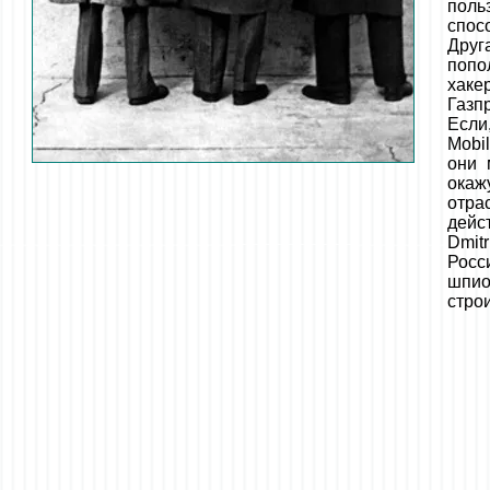
поль
спос
Друг
попо
хаке
Газп
Если
Mobi
они 
окаж
отра
дейс
Dmit
Росс
шпио
стро