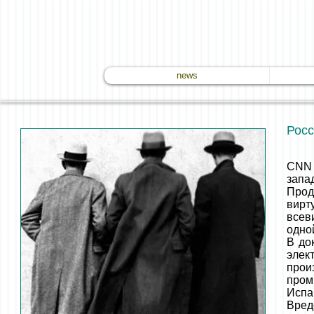
news
Росс
CNN 
запа
Прод
вирт
всев
одно
В до
элек
прои
пром
Испа
Вред