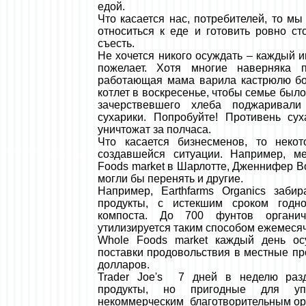
едой.
Что касается нас, потребителей, то м
относиться к еде и готовить ровно с
съесть.
Не хочется никого осуждать – каждый и
пожелает. Хотя многие наверняка 
работающая мама варила кастрюлю бо
котлет в воскресенье, чтобы семье было
зачерствевшего хлеба поджаривали
сухарики. Попробуйте! Противень су
уничтожат за полчаса.
Что касается бизнесменов, то неко
создавшейся ситуации. Например, м
Foods market в Шарлотте, Дженнифер Воз
могли бы перенять и другие.
Например, Earthfarms Organics забир
продукты, с истекшим сроком годно
компоста. До 700 фунтов органич
утилизируется таким способом ежемеся
Whole Foods market каждый день ос
поставки продовольствия в местные пр
долларов.
Trader Joe's 7 дней в неделю раз
продукты, но пригодные для упо
некоммерческим благотворительным орг