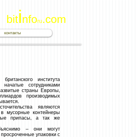
i
bit
nfo
.com
ru
контакты
британского института
, начатые сотрудниками
развитые страны Европы,
ллиардов производимых
ывается.
точительства являются
 в мусорные контейнеры
ные припасы, а так же
бъяснимо – они могут
я просроченные упаковки с