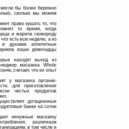
ы могли бы более бережно
только, сколько мы можем
меет право кушать то, что
помнят то время, когда
рща и жарила сковороду
 что есть всю неделю, а из
 в духовке аппетитные
хариков ваши домочадцы
торые находят выход из
енеджер магазина Whole
няк, считает, что их опыт
ает у магазина органик-
сти, для приготовления
ески чистых продуктов
чно.
уществляет дотационные
одуктовые банки на сотни
дает ненужные магазину
требления, различным
анизациям, в том числе и