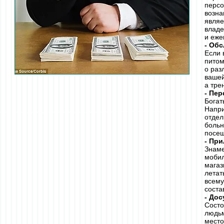
персо
возна
являе
владе
и еже
- Об
Если 
питом
о раз
вашей
а тре
- Пе
Богат
Напри
отдел
больн
посещ
- Пр
Знаме
мобил
магаз
летат
всему
соста
- Дос
Состо
людьм
место