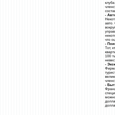
клуба
членс
соста
- Ав
Некот
авто.
вокру
управ
некот
что о
- Пои
Тот, 
кварт
100 т
невес
- Эк
Фирма
турис
велик
членс
- Бы
Франц
специ
можно
долла
долла