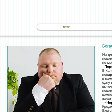
news
Богач
Ни дл
некот
не мо
- Пе
В Кал
повар
в сам
одну 
включ
некот
компе
заказ
- «Че
Креди
Expre