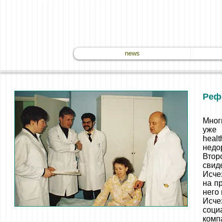
news
Реф
Мног
уже 
heal
недо
Втор
свид
Исче
на п
него
Исче
соци
ком