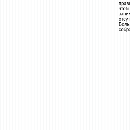
прав
чтоб
зан
отсу
Боль
собр