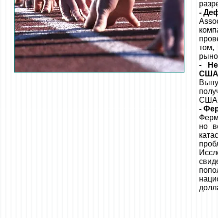
разр
- Де
Assoc
комп
пров
том,
рыно
- Н
США
Выпу
полу
США,
- Фе
Ферм
но в
ката
проб
Иссл
свид
попо
наци
долл