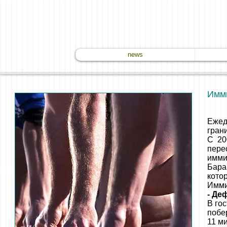
news
Имм
Ежед
гран
С 20
пере
имми
Бара
кото
Имми
- Де
В го
побе
11 м