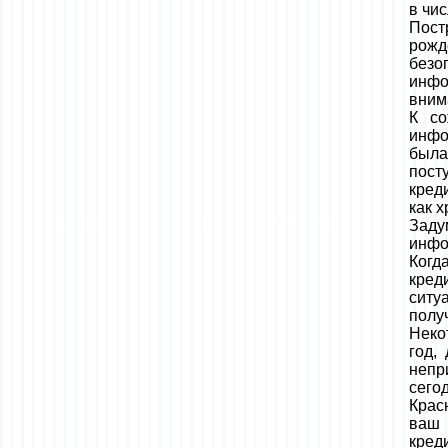
в чи
Пост
рожд
безо
инфо
внима
К со
инфо
была
пост
кред
как 
Заду
инфо
Когд
кред
ситу
полу
Неко
год,
непр
сего
Крас
ваш 
кред