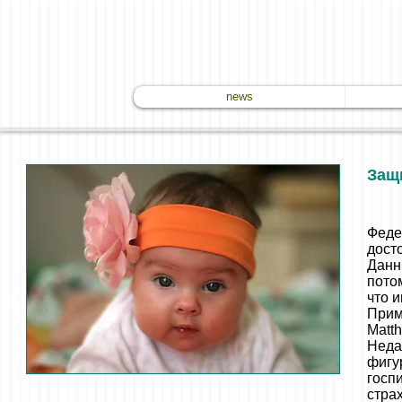
news
Защ
Феде
дост
Данн
пото
что 
Прим
Matt
Неда
фигу
госп
стра