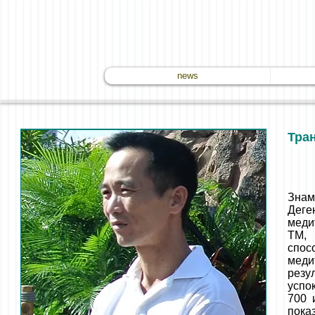
news
Тра
Знам
Деге
меди
ТМ,
спос
меди
рез
успо
700 
пока