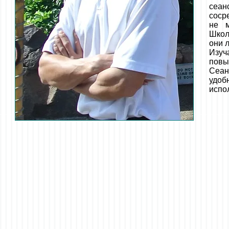
сеан
соср
не м
Школ
они 
Изуч
повы
Сеан
удоб
испо