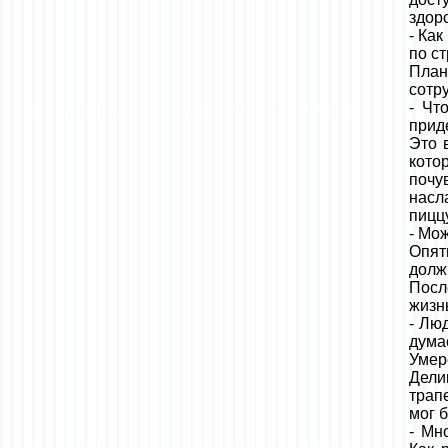
здор
- Как
по с
План
сотр
- Чт
прид
Это 
кот
почу
насл
пиццу
- Мо
Опят
долж
Посл
жизн
- Лю
дума
Умер
Дели
трап
мог 
- Мн