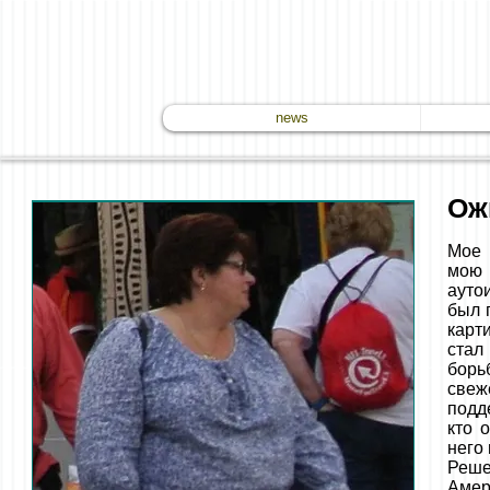
news
Ож
Мое 
мою 
ауто
был 
карт
стал
борь
свеж
подд
кто 
него
Реше
Амер