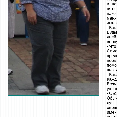
и по
пяти
нако
меня
амер
- Ка
Будь
дней
верн
- Чт
Само
пре
норм
помо
вы с
- Ка
Кажд
Возм
упра
- Ско
Обыч
лучш
овощ
имен
дост