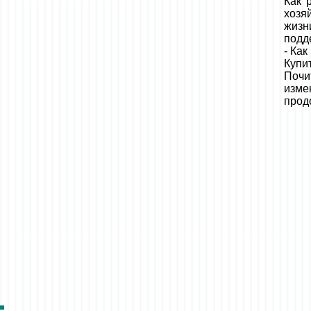
Как 
хозя
жизн
подд
- Как
Купи
Почи
изме
прод