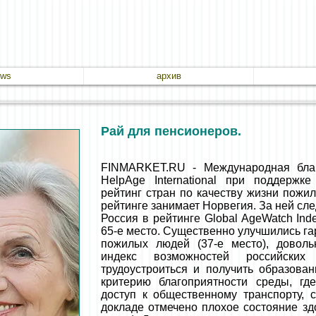
ews
архив
Рай для пенсионеров.
FINMARKET.RU - Международная благ
HelpAge International при поддерж
рейтинг стран по качеству жизни пожи
рейтинге занимает Норвегия. За ней с
Россия в рейтинге Global AgeWatch Ind
65-е место. Существенно улучшились га
пожилых людей (37-е место), доволь
индекс возможностей российски
трудоустроиться и получить образован
критерию благоприятности среды, гд
доступ к общественному транспорту, с
докладе отмечено плохое состояние зд