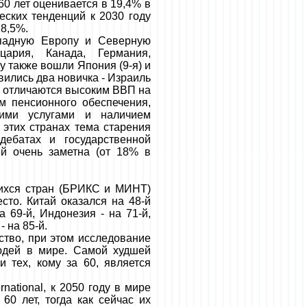
60 лет оценивается в 19,4% в
еских тенденций к 2030 году
28,5%.
ападную Европу и Северную
цария, Канада, Германия,
 также вошли Япония (9-я) и
вились два новичка - Израиль
ан отличаются высоким ВВП на
м пенсионного обеспечения,
кими услугами и наличием
этих странах тема старения
дебатах и государственной
ей очень заметна (от 18% в
ихся стран (БРИКС и МИНТ)
сто. Китай оказался на 48-й
а 69-й, Индонезия - на 71-й,
- на 85-й.
рство, при этом исследование
юдей в мире. Самой худшей
и тех, кому за 60, является
national, к 2050 году в мире
0 лет, тогда как сейчас их