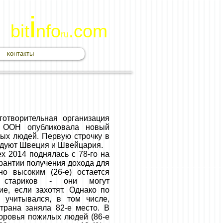
i
bit
nfo
.com
ru
контакты
отворительная организация
ке ООН опубликовала новый
лых людей. Первую строчку в
ледуют Швеция и Швейцария.
ex 2014 поднялась с 78-го на
рантии получения дохода для
но высоким (26-е) остается
х стариков - они могут
ие, если захотят. Однако по
е учитывался, в том числе,
трана заняла 82-е место. В
оровья пожилых людей (86-е