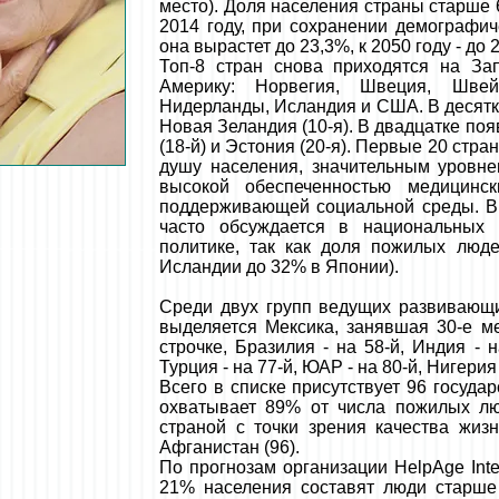
место). Доля населения страны старше 
2014 году, при сохранении демографич
она вырастет до 23,3%, к 2050 году - до 
Топ-8 стран снова приходятся на З
Америку: Норвегия, Швеция, Швей
Нидерланды, Исландия и США. В десятку
Новая Зеландия (10-я). В двадцатке поя
(18-й) и Эстония (20-я). Первые 20 стр
душу населения, значительным уровне
высокой обеспеченностью медицинс
поддерживающей социальной среды. В 
часто обсуждается в национальных 
политике, так как доля пожилых люд
Исландии до 32% в Японии).
Среди двух групп ведущих развивающ
выделяется Мексика, занявшая 30-е ме
строчке, Бразилия - на 58-й, Индия - н
Турция - на 77-й, ЮАР - на 80-й, Нигерия 
Всего в списке присутствует 96 госуда
охватывает 89% от числа пожилых л
страной с точки зрения качества жизн
Афганистан (96).
По прогнозам организации HelpAge Inter
21% населения составят люди старше 6