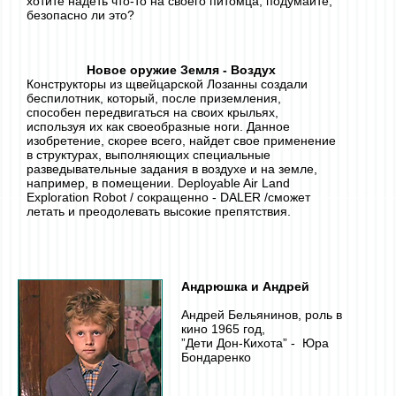
хотите надеть что-то на своего питомца, подумайте,
безопасно ли это?
Новое оружие Земля - Воздух
Конструкторы из щвейцарской Лозанны создали
беспилотник, который, после приземления,
способен передвигаться на своих крыльях,
используя их как своеобразные ноги. Данное
изобретение, скорее всего, найдет свое применение
в структурах, выполняющих специальные
разведывательные задания в воздухе и на земле,
например, в помещении. Deployable Air Land
Exploration Robot / сокращенно - DALER /сможет
летать и преодолевать высокие препятствия.
Андрюшка и Андрей
Андрей Бельянинов, роль в
кино 1965 год,
”Дети
Дон
-Кихота” - Юра
Бондаренко