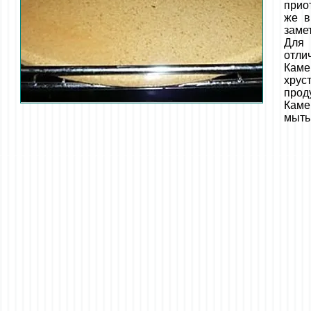
прио
же в
заме
Для 
отлич
Каме
хрус
прод
Каме
мыть