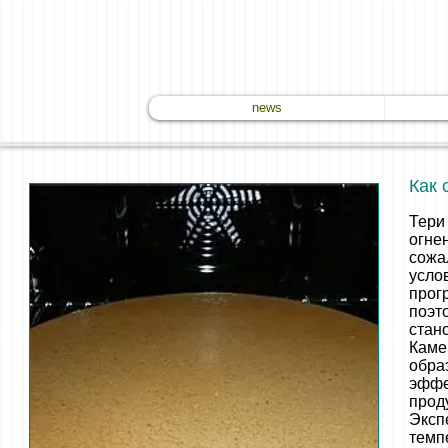
news
Как 
Тери
огне
сожа
усло
прог
поэт
стан
Каме
обра
эффе
прод
Эксп
темп