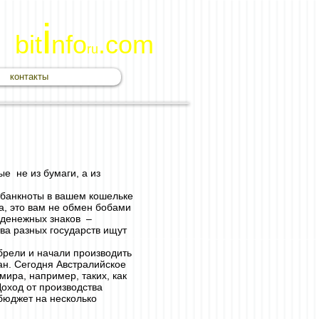
i
bit
nfo
.com
ru
контакты
е не из бумаги, а из
о банкноты в вашем кошельке
Да, это вам не обмен бобами
 денежных знаков –
ва разных государств ищут
брели и начали производить
ан. Сегодня Австралийское
мира, например, таких, как
оход от производства
бюджет на несколько