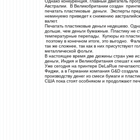
Однако конкуренция, главный двигатель прогр
Австралии. В Великобритании создан принт
печатать пластиковые деньги. Эксперты пред
неминуемо приведет к снижению австралийск
валют.
Печатать пластиковые деньги недешево. Одна
дольше, чем деньги бумажные. Пластику не с
температурные перепады. Купюры из пласти
поэтому в конечном итоге, это выгодно. Фа
так же сложнее, так как в них присутствуют 
металлической фольги.
В настоящее время две дюжины стран уже и
деньги, Индия и Великобритания спешат к ни
Уже сегодня на принтере DeLaRue печатаютс
Фиджи, а в Германии компания G&D создала
производству денег из смеси бумаги и пласти
США пока стоят особняком и продолжают печа