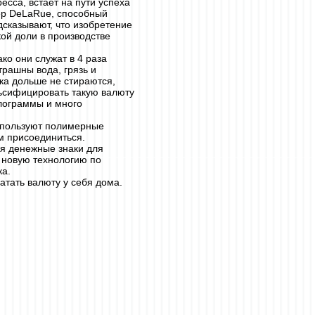
есса, встает на пути успеха
ер DeLaRue, способный
сказывают, что изобретение
ой доли в производстве
ко они служат в 4 раза
трашны вода, грязь и
ка дольше не стираются,
льсифицировать такую валюту
голограммы и много
спользуют полимерные
м присоединиться.
я денежные знаки для
 новую технологию по
ка.
тать валюту у себя дома.