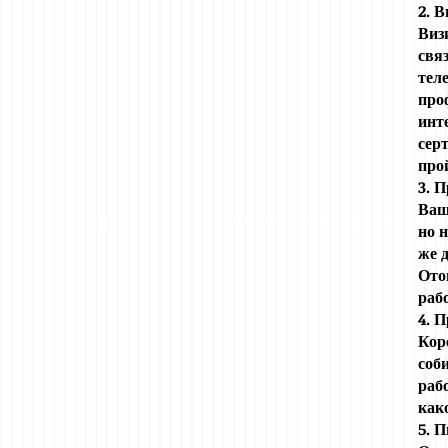
2. 
Виз
свя
тел
про
инт
сер
про
3. 
Ваш
но 
же 
Ото
раб
4. 
Кор
соб
раб
как
5. 