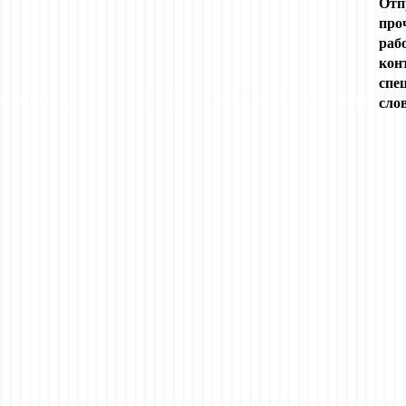
Отп
про
раб
кон
спе
сло