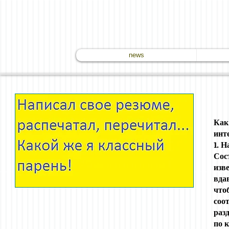
news
Как
инт
1. 
Сос
изв
вда
что
соо
раз
по 