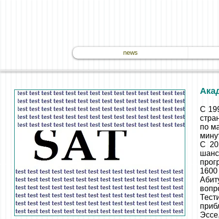
news
Ака
С 19
стра
по ма
минут
С 20
шанс
прог
1600
Абит
вопр
Тест
приб
Эссе