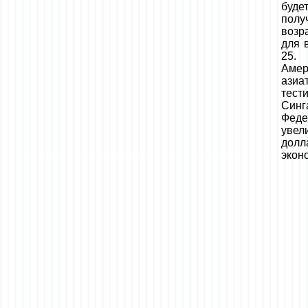
буде
полу
возр
для 
25.
Амер
азиа
тест
Синг
Фед
увел
долл
экон