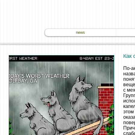
news
Как 
По-а
назв
поня
веще
с ме
Груп
испо
капе
это
оказ
пове
Прич
слаб