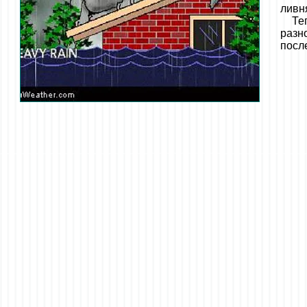
ливн
Теп
разн
посл