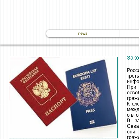
news
Зако
Росс
тре
инфо
При 
осво
граж
К сл
межд
о вт
В з
Сева
они 
граж