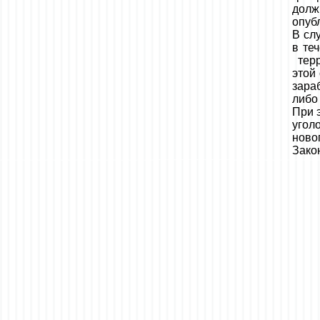
долж
опуб
В сл
в те
терр
этой
зара
либо
При 
угол
новог
Зако