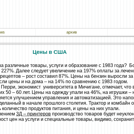
ews
архив
Цены в США
а различные товары, услуги и образование с 1983 года? Б
 227%. Далее следует увеличение на 197% оплаты за лечени
рецептов – рост составил 87%. Цены на бензин выросли за
осли цены и на дома – на 14% по сравнению с 1983 годом.
к Перри, экономист университета в Мичигане, отмечает, что
х 50 – 60 лет. Цены на одежду упали на 46%, на игрушки – 
яется улучшением управления и автоматизацией. Это напо
деланный в начале прошлого столетия. Трактор и комбайн о
 количество продуктов питания, и цены на них упали.
влением
3Д – принтеров
производство товаров будет неуклон
рост цен на услуги и специальные товары, видимо, сохранит