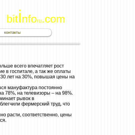
i
bit
nfo
.com
ru
контакты
ольше всего впечатляет рост
е в госпитале, а так же оплаты
 30 лет на 30%, повышая цены на
 вся мануфактура постоянно
на 78%, на телевизоры – на 98%.
минает рывок в
блегчили фермерский труд, что
но расти, соответственно, цены
ся.