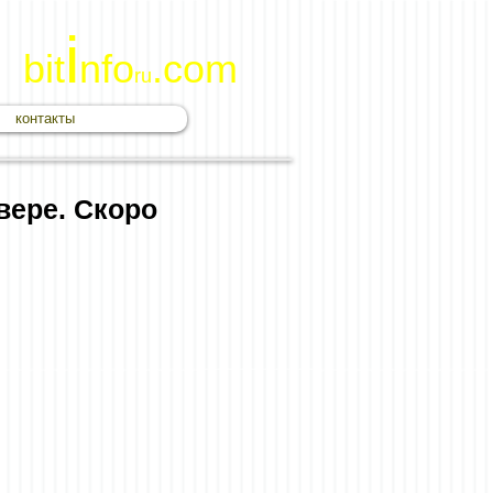
i
bit
nfo
.com
ru
контакты
вере. Скоро