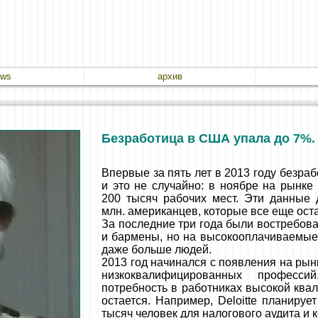
ews
архив
Безработица в США упала до 7%.
Впервые за пять лет в 2013 году безра
и это не случайно: в ноябре на рынке
200 тысяч рабочих мест. Эти данные
млн. американцев, которые все еще ост
За последние три года были востребо
и бармены, но на высокооплачиваемые
даже больше людей.
2013 год начинался с появления на рын
низкоквалифицированных професси
потребность в работниках высокой ква
остается. Например, Deloitte планируе
тысяч человек для налогового аудита и 