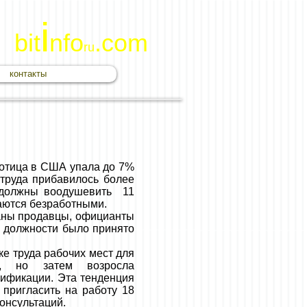
i
bit
nfo
.com
ru
контакты
ботица в США упала до 7%
 труда прибавилось более
 должны воодушевить 11
аются безработными.
ваны продавцы, официанты
 должности было принято
ке труда рабочих мест для
й, но затем возросла
лификации. Эта тенденция
т пригласить на работу 18
консультаций.