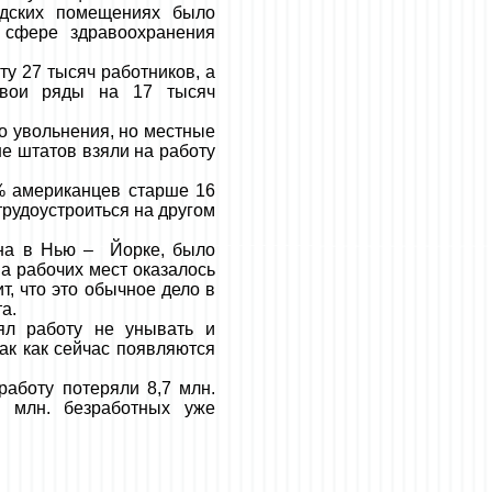
адских помещениях было
 сфере здравоохранения
у 27 тысяч работников, а
свои ряды на 17 тысяч
о увольнения, но местные
не штатов взяли на работу
% американцев старше 16
 трудоустроиться на другом
ина в Нью – Йорке, было
 а рабочих мест оказалось
т, что это обычное дело в
а.
ял работу не унывать и
ак как сейчас появляются
аботу потеряли 8,7 млн.
4 млн. безработных уже