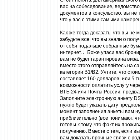
вас на собеседование, ведомство
документов в консульство, вы не 
что у вас с этими самыми намере
Как же тогда доказать, что вы не
забудьте все, что вы знали о полу
от себя подальше собранные бума
интернет… Боже упаси вас брониро
вам не будет гарантирована виза,
вместо этого отправляйтесь на са
категории B1/В2. Учтите, что сто
составляет 160 долларов, или 5 ты
возможности оплатить услугу чере
ВТБ 24 или Почты России, предва
Заполните электронную анкету DS
нужно будет указать дату предпол
момент заполнения анкеты вам нуж
приблизительно (все понимают, чт
готовы к тому, что факт их прожив
получению. Вместе с тем, если вы
вам доказать прочные связи с род