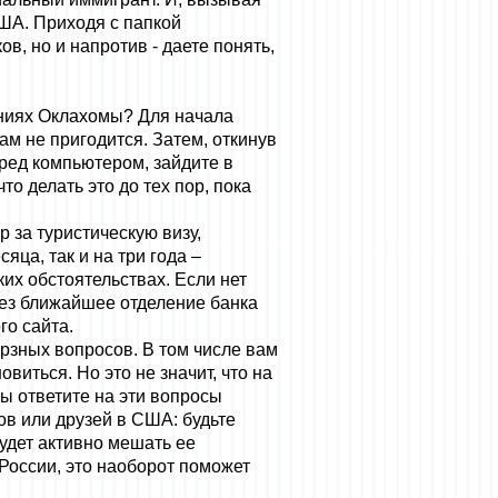
США. Приходя с папкой
в, но и напротив - даете понять,
дениях Оклахомы? Для начала
вам не пригодится. Затем, откинув
еред компьютером, зайдите в
о делать это до тех пор, пока
 за туристическую визу,
яца, так и на три года –
ких обстоятельствах. Если нет
рез ближайшее отделение банка
го сайта.
рзных вопросов. В том числе вам
виться. Но это не значит, что на
вы ответите на эти вопросы
ов или друзей в США: будьте
будет активно мешать ее
 России, это наоборот поможет