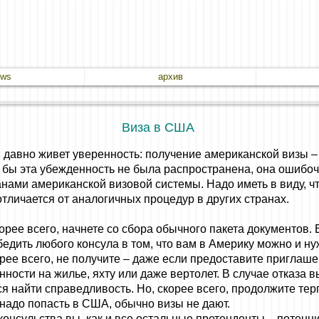
ews
архив
Виза в США
 давно живет уверенность: получение американской визы –
 бы эта убежденность не была распространена, она ошибоч
ами американской визовой системы. Надо иметь в виду, ч
тличается от аналогичных процедур в других странах.
рее всего, начнете со сбора обычного пакета документов. В
едить любого консула в том, что вам в Америку можно и ну
орее всего, не получите – даже если предоставите приглаш
нности на жилье, яхту или даже вертолет. В случае отказа в
ся найти справедливость. Но, скорее всего, продолжите терп
 надо попасть в США, обычно визы не дают.
консульства вы, как и все остальные претенденты, - потен