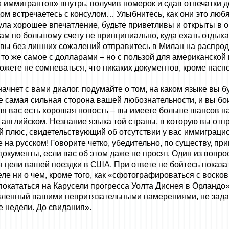
иммигрантов» внутрь, получив номерок и сдав отпечатки де
дом встречаетесь с консулом… Улыбнитесь, как они это любя
ула хорошее впечатление, будьте приветливы и открыты в 
м по большому счету не принципиально, куда ехать отдыха
а вы без лишних сожалений отправитесь в Милан на распрод
ь то же самое с долларами – но с пользой для американской 
ожете не сомневаться, что никаких документов, кроме паспор
чнет с вами диалог, подумайте о том, на каком языке вы б
е самая сильная сторона вашей любознательности, и вы бои
ля вас есть хорошая новость – вы имеете больше шансов н
английском. Незнание языка той страны, в которую вы отпр
й плюс, свидетельствующий об отсутствии у вас иммиграц
те на русском! Говорите четко, убедительно, по существу, п
 документы, если вас об этом даже не просят. Один из вопро
ься цели вашей поездки в США. При ответе не бойтесь пока
еле ни о чем, кроме того, как «сфотографироваться с воск
окататься на Карусели прогресса Уолта Диснея в Орландо»,
ивленный вашими непритязательными намерениями, не зада
е недели. До свидания».