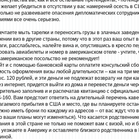
 желает убедиться в отсутствии у вас намерений осесть в 
только не развеиваете опасения дипломатических сотруднико
ниями все очень серьезно.
 мечтаете мыть тарелки и переносить грузы в злачных заве
чении виз в другие страны, потому что в этот раз ваш опыт 
ги, расслабьтесь, налейте вина и, опустившись в кресло п
вать авиабилеты и номер в американском отеле - учтите, чт
 американское посольство не рекомендует!
йт и с помощью банковской карты оплатите консульский сбор
имость оформления визы любой длительности – как на три мес
с. 120 рублей, и эти деньги не подлежат возврату ни при ка
з интернет, придется выйти из дома и перевести деньги че
рительно заполнив и и распечатав квитанцию с официально
-160. Вам предстоит ответить на длительный перечень каве
агаемого прибытия в США и место, где вы планируете остано
но иметь брони по каждому из адресов – от вас ждут, что 
о ваши планы могут изменяться). Что касается родственник
ания в этой стране не только не поможет вам с визой, но и 
 уезжаете в Америку и оставляете близкого родственника в
иной.