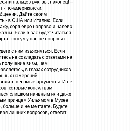
сяти пальцев рук, вы, наконец! –
т - по-американски.
общении. Дайте своим
ть - в США или Италию. Если
ажу, соря евро направо и налево
казны. Если в вас будет читаться
та, консул у вас не попросит.
удете с ним изъясняться. Если
тесь не совладать с ответами на
а получение визы, чем
авляетесь, в глазах сотрудников
ионных намерений.
риводите весомые аргументы. И не
сов, которые консул вам
заться слишком наивным или даже
овым принцем Уильямом в Музее
 больше и не мечтаете. Будьте
вая лишних вопросов, ответит: