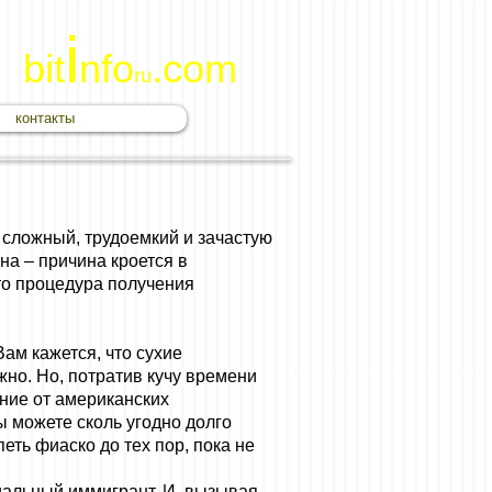
i
bit
nfo
.com
ru
контакты
 сложный, трудоемкий и зачастую
на – причина кроется в
то процедура получения
ам кажется, что сухие
жно. Но, потратив кучу времени
ение от американских
ы можете сколь угодно долго
еть фиаско до тех пор, пока не
циальный иммигрант. И, вызывая