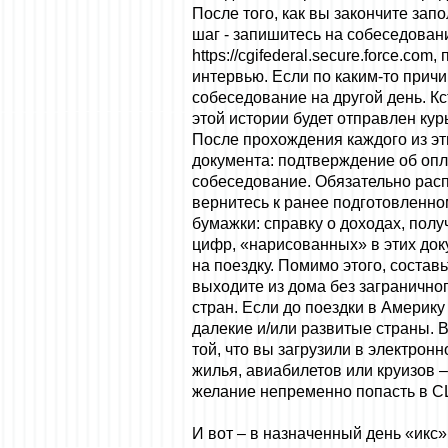
После того, как вы закончите зап
шаг - запишитесь на собеседован
https://cgifederal.secure.force.com
,
интервью. Если по каким-то причи
собеседование на другой день. Кс
этой истории будет отправлен кур
После прохождения каждого из эт
документа: подтверждение об опл
собеседование. Обязательно распе
вернитесь к ранее подготовленном
бумажки: справку о доходах, полу
цифр, «нарисованных» в этих доку
на поездку. Помимо этого, соста
выходите из дома без загранично
стран. Если до поездки в Америку
далекие и/или развитые страны. 
той, что вы загрузили в электрон
жилья, авиабилетов или круизов –
желание непременно попасть в США
И вот – в назначенный день «икс