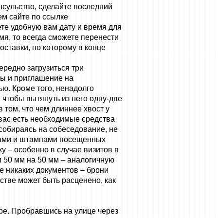
онсульство, сделайте последний
ем сайте по ссылке
ете удобную вам дату и время для
мя, то всегда сможете перенести
оставки, по которому в конце
ередно загрузиться три
ты и приглашение на
ью. Кроме того, ненадолго
 чтобы вытянуть из него одну-две
 том, что чем длиннее хвост у
 вас есть необходимые средства
собираясь на собеседование, не
изами и штампами посещенных
ку – особенно в случае визитов в
 50 мм на 50 мм – аналогичную
ше никаких документов – брони
ьстве может быть расценено, как
аре. Пробравшись на улице через