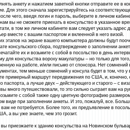
олнять анкету и нажатием заветной кнопки отправите ее в к
ие. Для этого сначала зарегистрируйтесь на соответствующ
 после чего, введя логин и пароль, выберите в личном кабин
нам вы не сможете приехать в консульство в указанное вре
тати, в том же личном кабинете вам следует указать адрес д
ьер вместе с вашим паспортом и вклеенной в него визой.
их этапов на экране вашего компьютера должны будут пооч
ате консульского сбора, подтверждение о заполнении анке
чатайте их и возьмите с собой в посольство в день интерв
у для консульства вороху макулатуры – но только для того,
ченную на работе, и/или письмо от спонсора. Нет сомнений в
ментах, тем меньше сомнений у консула будет в том, что у
вьте примерный маршрут передвижения по США, и, конечно, 
го паспорта, а лучше двух – действующего и старого – с в
 вы много путешествовали, то это сильно сыграет вам на ру
Возьмите с собой также одну цветную фотографию размером
ном виде при заполнении анкеты. И это, пожалуй, все. Боль
 вам не потребуется. Более того, их предъявление в посол
, а вы уже знаете, чем это грозит.
» вы приезжаете к зданию консульства на Новинском бульв