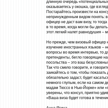
длинную очередь «потенциальных 
оказываетесь у окошка, где взгля
Постарайтесь произвести на конс
непринужденным видом понять: ва
офицер не даст вам визу, то тогд
в то время, когда могли бы делат
этот легкий налет равнодушия – м
Но прежде, чем визовый офицер на
изучение иностранных языков – н
вопросы во время интервью, то д
претенденты, бегло говорящие на 
посольства – это ваш безусловны
Так что смело говорите, и говори
заикайтесь о том, чтобы показать
обязательно задаст, будет касат
немного глупым, если на самом д
мадам Тюссо в Нью-Йорке» или «п
уверены, что консул, приятно уд
«Ваша виза будет готова в течени
Анна Ягина