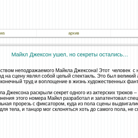
ews
архив
Майкл Джексон ушел, но секреты остались…
чеством неподражаемого Майкла Джексона! Этот человек с 
 на сцену являл собой целый спектакль. Это был великий а
есконечный труд и воплощение в жизнь художественных фан
а Джексона раскрыли секрет одного из актерских трюков – 
ения этого номера Майкл разработал и запатентовал спец
ольная прорезь с фиксатором, куда из пола сцены выдвигали
ля тела, и танцор мог склоняться хоть до самого пола, не с