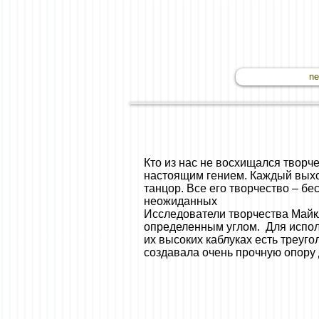
n
Кто из нас не восхищался твор
настоящим гением. Каждый выход
танцор. Все его творчество – б
неожиданных
Исследователи творчества Майкл
определенным углом. Для исполн
их высоких каблуках есть треуг
создавала очень прочную опору д