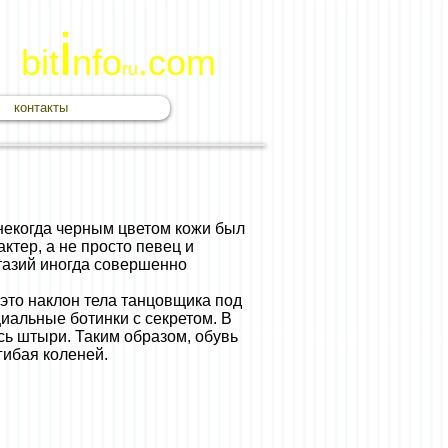
i
bit
nfo
.com
ru
контакты
некогда черным цветом кожи был
ктер, а не просто певец и
тазий иногда совершенно
это наклон тела танцовщика под
иальные ботинки с секретом. В
сь штыри. Таким образом, обувь
гибая коленей.