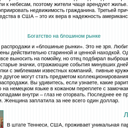
ли к небесам, поэтому жители чаще арендуют жилье.
оприировать недвижимость гражданина. Третьей при
дства в США – это их вера в надежность американс
Богатство на блошином рынке
распродажи и «блошиные рынки». Это не зря. Любит
ены действительно старинной и ценной находкой. О
 все выносить на помойку, но отец подбирал выброш
старые значки, отражающие события минувших дней,
пки с эмблемами известных компаний, пивные кружк
е другое могут стать предметом коллекционирован
аспродажи. Вы удивитесь, если узнаете, какие рари
 на немецком языке в кожаном переплете с замочка
падами внутри – глаз не оторвать. Последнее ее п
. Женщина заплатила за нее всего один доллар.
Л
В штате Теннеси, США, проживает уникальная пар