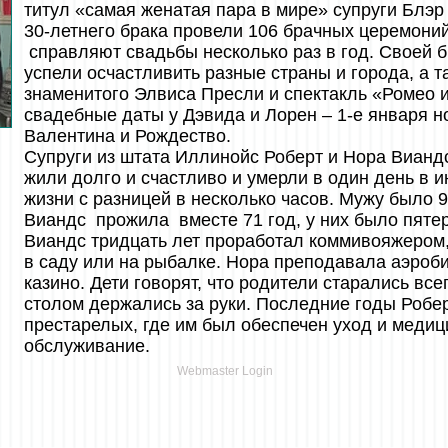
титул «самая женатая пара в мире» супруги Блэр 
30-летнего брака провели 106 брачных церемони
справляют свадьбы несколько раз в год. Своей 
успели осчастливить разные страны и города, а 
знаменитого Элвиса Пресли и спектакль «Ромео
свадебные даты у Дэвида и Лорен – 1-е января но
Валентина и Рождество.
Супруги из штата Иллинойс Роберт и Нора Виандс
жили долго и счастливо и умерли в один день в и
жизни с разницей в несколько часов. Мужу было 92
Виандс прожила вместе 71 год, у них было пятер
Виандс тридцать лет проработал коммивояжером
в саду или на рыбалке. Нора преподавала аэроби
казино. Дети говорят, что родители старались все
столом держались за руки. Последние годы Робе
престарелых, где им был обеспечен уход и медиц
обслуживание.
Webmaster Login