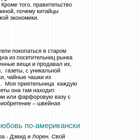
 Кроме того, правительство
чиной, почему китайцы
кой экономики.
ели покопаться в старом
дна из посетительниц рынка
енные вещи и продавал их,
 газеты, с уникальной
и, чайные чашки из
ия. Моя приятельница каждую
теты она там находит.
ми или фарфоровую вазу с
риобретение – швейная
юбовь по-американски
а - Дэвид и Лорен. Свой