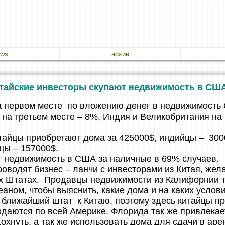
ews
архив
тайские инвесторы скупают недвижимость в США
а первом месте по вложению денег в недвижимость 
 на третьем месте – 8%, Индия и Великобритания на 
итайцы приобретают дома за 425000$, индийцы – 300
цы – 157000$.
 недвижимость в США за наличные в 69% случаев.
роводят бизнес – ланчи с инвесторами из Китая, ж
 Штатах. Продавцы недвижимости из Калифорнии т
еаном, чтобы выяснить, какие дома и на каких услов
 ближайший штат к Китаю, поэтому здесь китайцы п
даются по всей Америке. Флорида так же привлекае
охнуть, а так же использовать дома для сдачи в аре