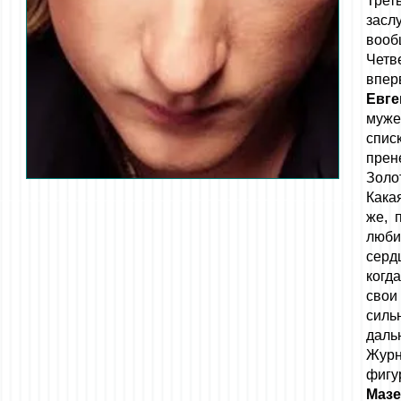
Трет
засл
вооб
Четв
впер
Евг
муже
спис
прен
Золо
Кака
же, 
люби
серд
когд
свои
силь
даль
Журн
фигу
Мазе