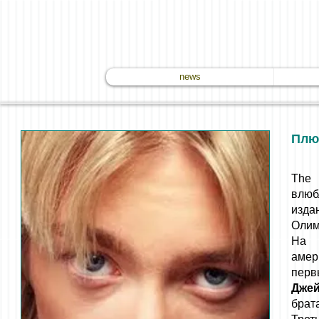
news
Плю
The
влюб
изда
Олим
На 
амер
перв
Дже
брат