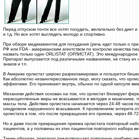
Перед отпуском почти все хотят похудеть, желательно без диет и
и т.д. Но все хотят выглядеть молодо и спортивно.
При обзоре медикаментов для похудания (речь идет только о п
РФ или FDA - американским агентством по контролю качества п
назвать только один ORLISTAT (ОРЛИСТАТ). Это международное 
Препарат выпускается под различными названиями, не стану их 
знаков и т.п.
B Америке орлистат широко разрекламирован и пользуется бешен
Как абсолютно незаинтересованное лицо, могу сказать, что орл
эффектами. Его принимают внутрь, обычно по одной капсуле вме
Механизм действия основан на том, что орлистат блокирует фер
нерасщепленные жиры не всасываются в желудке и кишечнике, то
массы тела. Действие орлистата начинается через 24-48 часов по
синдромом нарушенного всасывания. К проявлениям энтерита от
орлистата в том, что после прекращения его приема, через 48-7
Но и даже после прекращения приема орлистата повторный набо
пациентов, а у половины из этих пациентов повторного набора 
Таким образом, препарат предотвращает повторную прибавку ве