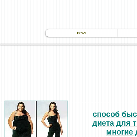
news
способ быс
диета для т
многие 