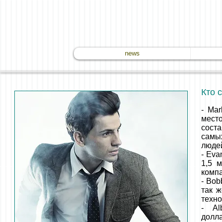
news
Кто 
- Mar
место
сост
самы
люде
- Eva
1,5 
компа
- Bob
так ж
техно
- Alb
долл