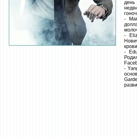
день 
недв
гоноч
- Ma
долла
моло
- El
Нови
крови
- Ed
Роди
Faceb
- Yan
осно
Garde
разви